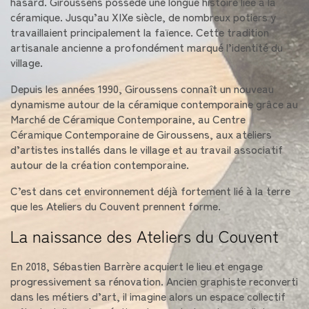
hasard. Giroussens possède une longue histoire liée à la
céramique. Jusqu’au XIXe siècle, de nombreux potiers y
travaillaient principalement la faïence. Cette tradition
artisanale ancienne a profondément marqué l’identité du
village.
Depuis les années 1990, Giroussens connaît un nouveau
dynamisme autour de la céramique contemporaine grâce au
Marché de Céramique Contemporaine, au Centre
Céramique Contemporaine de Giroussens, aux ateliers
d’artistes installés dans le village et au travail associatif
autour de la création contemporaine.
C’est dans cet environnement déjà fortement lié à la terre
que les Ateliers du Couvent prennent forme.
La naissance des Ateliers du Couvent
En 2018, Sébastien Barrère acquiert le lieu et engage
progressivement sa rénovation. Ancien graphiste reconverti
dans les métiers d’art, il imagine alors un espace collectif