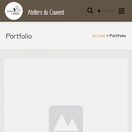
Passer
au
Ateliers du Couvent
Se connecter
contenu
Portfolio
Accueil
Portfolio