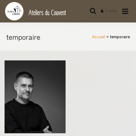
Passer
au
Ateliers du Couvent
Se connecter
contenu
temporaire
Accueil
temporaire