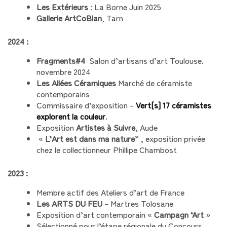
Les Extérieurs
: La Borne Juin 2025
Gallerie ArtCoBlan
, Tarn
2024 :
Fragments#4
Salon d’artisans d’art Toulouse.
novembre 2024
Les Allées Céramiques
Marché de céramiste
contemporains
Commissaire d’exposition –
Vert[s] 17 céramistes
explorent la couleur
.
Exposition
Artistes à Suivre
, Aude
«
L’Art est dans ma nature
” , exposition privée
chez le collectionneur Phillipe Chambost
2023 :
Membre actif des Ateliers d’art de France
Les ARTS DU FEU
– Martres Tolosane
Exposition d’art contemporain «
Campagn ‘Art
»
Sélectionné pour l’étape régionale du Concours